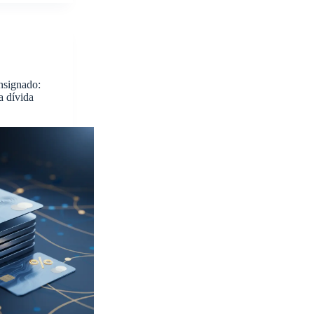
nsignado:
a dívida