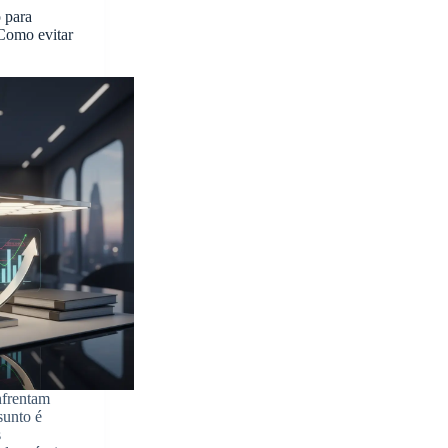
 para
Como evitar
nfrentam
sunto é
s