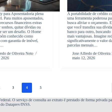
y para Aposentadoria plena
A portabilidade de crédito 
el. Para muitos aposentados,
uma ferramenta poderosa p
recursos financeiros extras
busca aliviar o orçamento. E
r sonhos, quitar dívidas ou
que você transfira sua dívid
de ser um desafio. O Home
banco para outro, buscando
mbém conhecido como
mais vantajosas. Imagine re
com garantia de imóvel,
significativamente o valor d
o…
parcelas mensais…
redo de Oliveira Neto
Jose Alfredo de Oliveira
, 2026
maio 12, 2026
2
3
4
5
deral. O serviço de consulta ao extrato é prestado de forma privada par
te do Dataprev/INSS.