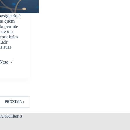
consignado é
ara quem
la permite
a de um
 condições
duzir
as suas
 Neto
PRÓXIMA
a facilitar o