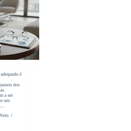
 adequado é
 passou dos
 as
m a ser
por um
se…
 Neto