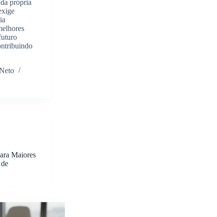
 da própria
exige
ia
melhores
futuro
ontribuindo
 Neto
ara Maiores
 de