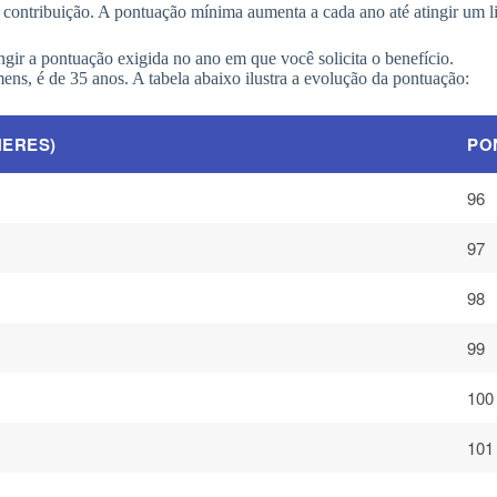
contribuição. A pontuação mínima aumenta a cada ano até atingir um li
gir a pontuação exigida no ano em que você solicita o benefício.
ns, é de 35 anos. A tabela abaixo ilustra a evolução da pontuação:
HERES)
PO
96
97
98
99
100
101