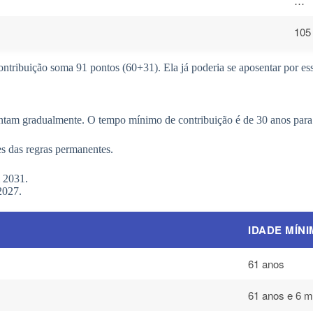
…
105
ribuição soma 91 pontos (60+31). Ela já poderia se aposentar por essa
ntam gradualmente. O tempo mínimo de contribuição é de 30 anos para
es das regras permanentes.
 2031.
2027.
IDADE MÍN
61 anos
61 anos e 6 