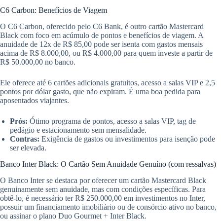
C6 Carbon: Benefícios de Viagem
O C6 Carbon, oferecido pelo C6 Bank, é outro cartão Mastercard
Black com foco em acúmulo de pontos e benefícios de viagem. A
anuidade de 12x de R$ 85,00 pode ser isenta com gastos mensais
acima de R$ 8.000,00, ou R$ 4.000,00 para quem investe a partir de
R$ 50.000,00 no banco.
Ele oferece até 6 cartões adicionais gratuitos, acesso a salas VIP e 2,5
pontos por dólar gasto, que não expiram. É uma boa pedida para
aposentados viajantes.
Prós:
Ótimo programa de pontos, acesso a salas VIP, tag de
pedágio e estacionamento sem mensalidade.
Contras:
Exigência de gastos ou investimentos para isenção pode
ser elevada.
Banco Inter Black: O Cartão Sem Anuidade Genuíno (com ressalvas)
O Banco Inter se destaca por oferecer um cartão Mastercard Black
genuinamente sem anuidade, mas com condições específicas. Para
obtê-lo, é necessário ter R$ 250.000,00 em investimentos no Inter,
possuir um financiamento imobiliário ou de consórcio ativo no banco,
ou assinar o plano Duo Gourmet + Inter Black.