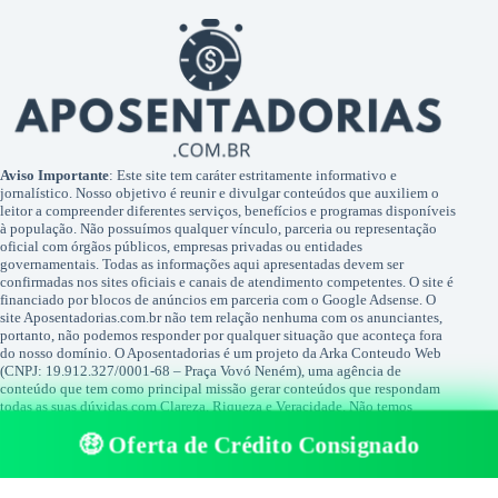
Aviso Importante
: Este site tem caráter estritamente informativo e
jornalístico. Nosso objetivo é reunir e divulgar conteúdos que auxiliem o
leitor a compreender diferentes serviços, benefícios e programas disponíveis
à população. Não possuímos qualquer vínculo, parceria ou representação
oficial com órgãos públicos, empresas privadas ou entidades
governamentais. Todas as informações aqui apresentadas devem ser
confirmadas nos sites oficiais e canais de atendimento competentes. O site é
financiado por blocos de anúncios em parceria com o Google Adsense. O
site Aposentadorias.com.br não tem relação nenhuma com os anunciantes,
portanto, não podemos responder por qualquer situação que aconteça fora
do nosso domínio. O Aposentadorias é um projeto da Arka Conteudo Web
(CNPJ: 19.912.327/0001-68 – Praça Vovó Neném), uma agência de
conteúdo que tem como principal missão gerar conteúdos que respondam
todas as suas dúvidas com Clareza, Riqueza e Veracidade. Não temos
qualquer relação com Facebook ou Google. Nenhuma das duas empresas
🤑 Oferta de Crédito Consignado
tem qualquer relação nos conteúdos publicados pelo site. FACEBOOK® é
uma marca registada por FACEBOOK®, assim como GOOGLE® é uma
marca registrada pela GOOGLE®