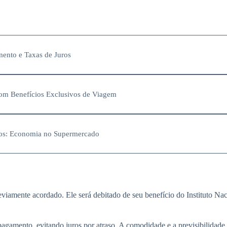
ento e Taxas de Juros
 com Benefícios Exclusivos de Viagem
dos: Economia no Supermercado
reviamente acordado. Ele será debitado de seu benefício do Instituto N
pagamento, evitando juros por atraso. A comodidade e a previsibilidade