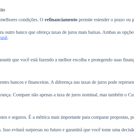
ito
r melhores condições. O
refinanciamento
permite estender o prazo ou 
ara outro banco que ofereça taxas de juros mais baixas. Ambas as opçõ
asil
.
garantir que você está fazendo a melhor escolha e protegendo suas finan
erentes bancos e financeiras. A diferença nas taxas de juros pode repres
gurança. Compare não apenas a taxa de juros nominal, mas também o Cu
tos e seguros. É a métrica mais importante para comparar propostas, pois
 Isso evitará surpresas no futuro e garantirá que você tome uma decisã