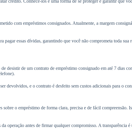
tar crédito. Conhecê-los é uma forma de se proteger e garantir que você 
rometido com empréstimos consignados. Atualmente, a margem consigná
ra pagar essas dívidas, garantindo que você não comprometa toda sua re
e desistir de um contrato de empréstimo consignado em até 7 dias corr
elefone).
er devolvidos, e o contrato é desfeito sem custos adicionais para o co
s sobre o empréstimo de forma clara, precisa e de fácil compreensão. Iss
es da operação antes de firmar qualquer compromisso. A transparência é