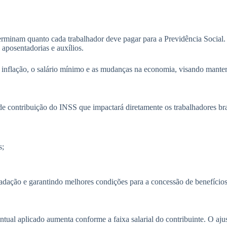
rminam quanto cada trabalhador deve pagar para a Previdência Social. El
 aposentadorias e auxílios.
inflação, o salário mínimo e as mudanças na economia, visando manter o
e contribuição do INSS que impactará diretamente os trabalhadores bra
s;
cadação e garantindo melhores condições para a concessão de benefícios
tual aplicado aumenta conforme a faixa salarial do contribuinte. O ajust