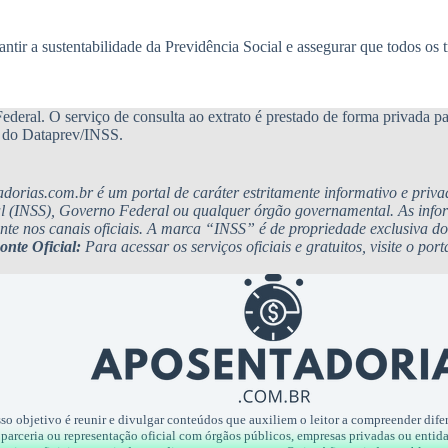
ntir a sustentabilidade da Previdência Social e assegurar que todos os 
deral. O serviço de consulta ao extrato é prestado de forma privada par
te do Dataprev/INSS.
adorias.com.br é um portal de caráter estritamente informativo e priv
al (INSS), Governo Federal ou qualquer órgão governamental. As info
nte nos canais oficiais. A marca “INSS” é de propriedade exclusiva 
onte Oficial:
Para acessar os serviços oficiais e gratuitos, visite o port
osso objetivo é reunir e divulgar conteúdos que auxiliem o leitor a compreender difer
parceria ou representação oficial com órgãos públicos, empresas privadas ou entid