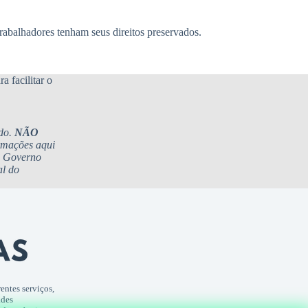
trabalhadores tenham seus direitos preservados.
a facilitar o
ado.
NÃO
rmações aqui
do Governo
al do
entes serviços,
ades