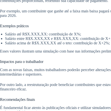
contribuições proporcionais, refletindo sua capacidade de pagamento.
Por exemplo, um contribuinte que ganhe até a faixa mais baixa pagará 
para 2026.
Exemplos práticos
Salário até R$X.XXX,XX: contribuição de X%;
Salário entre R$X.XXX,XX e R$X.XXX,XX: contribuição de X
Salário acima de R$X.XXX,XX até o teto: contribuição de X+2%;
Esses valores ilustram uma simulação com base nas informações prelimi
Impactos para o trabalhador
Com as novas faixas, muitos trabalhadores poderão perceber alterações 
intermediárias e superiores.
Por outro lado, a reestruturação pode beneficiar contribuintes que e
financeiro eficaz.
Recomendações finais
É fundamental ficar atento às publicações oficiais e utilizar simulado