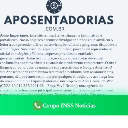
Aviso Importante
: Este site tem caráter estritamente informativo e
jornalístico. Nosso objetivo é reunir e divulgar conteúdos que auxiliem o
leitor a compreender diferentes serviços, benefícios e programas disponíveis
à população. Não possuímos qualquer vínculo, parceria ou representação
oficial com órgãos públicos, empresas privadas ou entidades
governamentais. Todas as informações aqui apresentadas devem ser
confirmadas nos sites oficiais e canais de atendimento competentes. O site é
financiado por blocos de anúncios em parceria com o Google Adsense. O
site Aposentadorias.com.br não tem relação nenhuma com os anunciantes,
portanto, não podemos responder por qualquer situação que aconteça fora
do nosso domínio. O Aposentadorias é um projeto da Arka Conteudo Web
(CNPJ: 19.912.327/0001-68 – Praça Vovó Neném), uma agência de
conteúdo que tem como principal missão gerar conteúdos que respondam
todas as suas dúvidas com Clareza, Riqueza e Veracidade. Não temos
qualquer relação com Facebook ou Google. Nenhuma das duas empresas
tem qualquer relação nos conteúdos publicados pelo site. FACEBOOK® é
Grupo INSS Noticias
uma marca registada por FACEBOOK®, assim como GOOGLE® é uma
marca registrada pela GOOGLE®