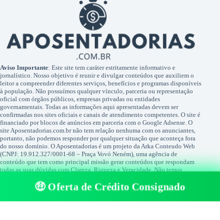
Aviso Importante
: Este site tem caráter estritamente informativo e
jornalístico. Nosso objetivo é reunir e divulgar conteúdos que auxiliem o
leitor a compreender diferentes serviços, benefícios e programas disponíveis
à população. Não possuímos qualquer vínculo, parceria ou representação
oficial com órgãos públicos, empresas privadas ou entidades
governamentais. Todas as informações aqui apresentadas devem ser
confirmadas nos sites oficiais e canais de atendimento competentes. O site é
financiado por blocos de anúncios em parceria com o Google Adsense. O
site Aposentadorias.com.br não tem relação nenhuma com os anunciantes,
portanto, não podemos responder por qualquer situação que aconteça fora
do nosso domínio. O Aposentadorias é um projeto da Arka Conteudo Web
(CNPJ: 19.912.327/0001-68 – Praça Vovó Neném), uma agência de
conteúdo que tem como principal missão gerar conteúdos que respondam
todas as suas dúvidas com Clareza, Riqueza e Veracidade. Não temos
qualquer relação com Facebook ou Google. Nenhuma das duas empresas
🤑 Oferta de Crédito Consignado
tem qualquer relação nos conteúdos publicados pelo site. FACEBOOK® é
uma marca registada por FACEBOOK®, assim como GOOGLE® é uma
marca registrada pela GOOGLE®