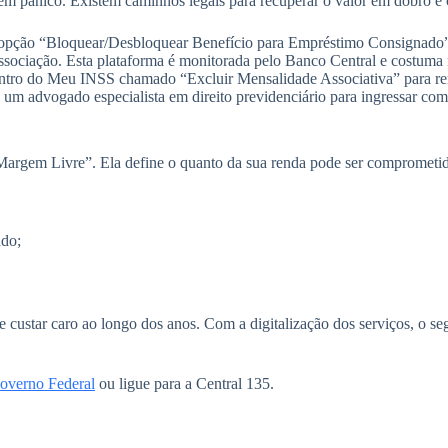
 em pânico. Existem caminhos legais para recuperar o valor em dobro e 
opção “Bloquear/Desbloquear Benefício para Empréstimo Consignado” p
sociação. Esta plataforma é monitorada pelo Banco Central e costuma 
entro do Meu INSS chamado “Excluir Mensalidade Associativa” para rem
um advogado especialista em direito previdenciário para ingressar com
“Margem Livre”. Ela define o quanto da sua renda pode ser comprometi
ado;
e custar caro ao longo dos anos. Com a digitalização dos serviços, o se
overno Federal
ou ligue para a Central 135.