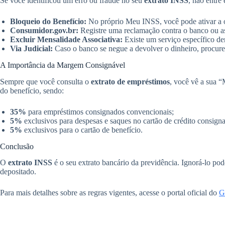
Se você identificou um erro ou fraude no seu
extrato INSS
, não entre
Bloqueio do Benefício:
No próprio Meu INSS, você pode ativar a 
Consumidor.gov.br:
Registre uma reclamação contra o banco ou as
Excluir Mensalidade Associativa:
Existe um serviço específico d
Via Judicial:
Caso o banco se negue a devolver o dinheiro, procure 
A Importância da Margem Consignável
Sempre que você consulta o
extrato de empréstimos
, você vê a sua 
do benefício, sendo:
35%
para empréstimos consignados convencionais;
5%
exclusivos para despesas e saques no cartão de crédito consign
5%
exclusivos para o cartão de benefício.
Conclusão
O
extrato INSS
é o seu extrato bancário da previdência. Ignorá-lo pod
depositado.
Para mais detalhes sobre as regras vigentes, acesse o portal oficial do
G