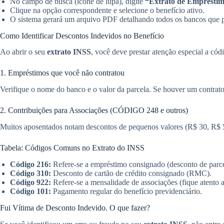
No campo de busca (ícone de lupa), digite
“Extrato de Emprésti
Clique na opção correspondente e selecione o benefício ativo.
O sistema gerará um arquivo PDF detalhando todos os bancos que p
Como Identificar Descontos Indevidos no Benefício
Ao abrir o seu
extrato INSS
, você deve prestar atenção especial a c
1. Empréstimos que você não contratou
Verifique o nome do banco e o valor da parcela. Se houver um contrato
2. Contribuições para Associações (CÓDIGO 248 e outros)
Muitos aposentados notam descontos de pequenos valores (R$ 30, R$ 50 
Tabela: Códigos Comuns no Extrato do INSS
Código 216:
Refere-se a empréstimo consignado (desconto de parce
Código 310:
Desconto de cartão de crédito consignado (RMC).
Código 922:
Refere-se a mensalidade de associações (fique atento a
Código 101:
Pagamento regular do benefício previdenciário.
Fui Vítima de Desconto Indevido. O que fazer?