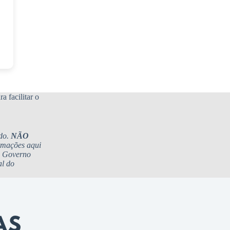
a facilitar o
ado.
NÃO
rmações aqui
do Governo
al do