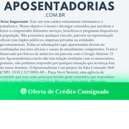
Aviso Importante
: Este site tem caráter estritamente informativo e
jornalístico. Nosso objetivo é reunir e divulgar conteúdos que auxiliem o
leitor a compreender diferentes serviços, benefícios e programas disponíveis
à população. Não possuímos qualquer vínculo, parceria ou representação
oficial com órgãos públicos, empresas privadas ou entidades
governamentais. Todas as informações aqui apresentadas devem ser
confirmadas nos sites oficiais e canais de atendimento competentes. O site é
financiado por blocos de anúncios em parceria com o Google Adsense. O
site Aposentadorias.com.br não tem relação nenhuma com os anunciantes,
portanto, não podemos responder por qualquer situação que aconteça fora
do nosso domínio. O Aposentadorias é um projeto da Arka Conteudo Web
(CNPJ: 19.912.327/0001-68 – Praça Vovó Neném), uma agência de
conteúdo que tem como principal missão gerar conteúdos que respondam
todas as suas dúvidas com Clareza, Riqueza e Veracidade. Não temos
qualquer relação com Facebook ou Google. Nenhuma das duas empresas
🤑 Oferta de Crédito Consignado
tem qualquer relação nos conteúdos publicados pelo site. FACEBOOK® é
uma marca registada por FACEBOOK®, assim como GOOGLE® é uma
marca registrada pela GOOGLE®